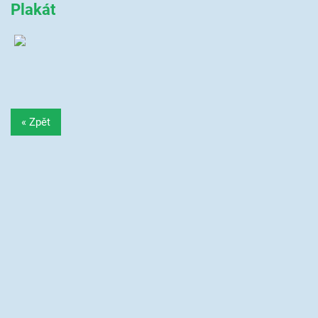
Plakát
« Zpět