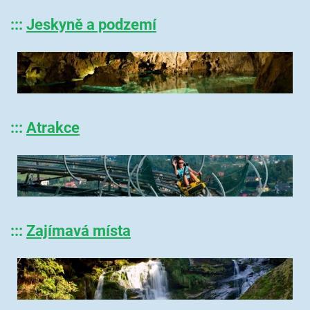
:::
Jeskyně a podzemí
:::
Atrakce
:::
Zajímavá místa