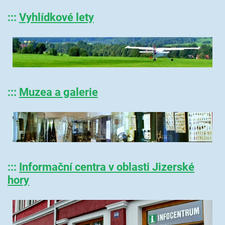
:::
Vyhlídkové lety
:::
Muzea a galerie
:::
Informační centra v oblasti Jizerské
hory