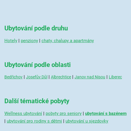
Ubytování podle druhu
Hotely
|
penziony
|
chaty, chalupy a apartmány
Ubytování podle oblasti
|
|
|
|
Bedřichov
Josefův Důl
Albrechtice
Janov nad Nisou
Liberec
Další tématické pobyty
Wellness ubytování
|
pobyty pro seniory
|
ubytování s bazénem
|
ubytování pro rodiny s dětmi
|
ubytování u sjezdovky