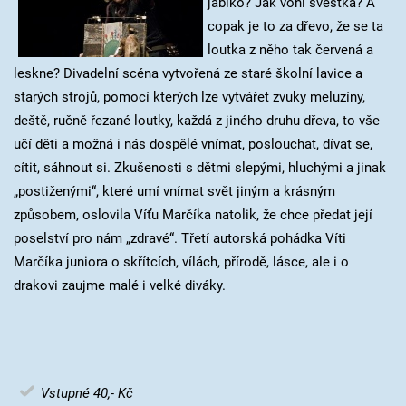
jablko? Jak voní švestka? A
copak je to za dřevo, že se ta
loutka z něho tak červená a
leskne? Divadelní scéna vytvořená ze staré školní lavice a
starých strojů, pomocí kterých lze vytvářet zvuky meluzíny,
deště, ručně řezané loutky, každá z jiného druhu dřeva, to vše
učí děti a možná i nás dospělé vnímat, poslouchat, dívat se,
cítit, sáhnout si. Zkušenosti s dětmi slepými, hluchými a jinak
„postiženými“, které umí vnímat svět jiným a krásným
způsobem, oslovila Víťu Marčíka natolik, že chce předat její
poselství pro nám „zdravé“. Třetí autorská pohádka Víti
Marčíka juniora o skřítcích, vílách, přírodě, lásce, ale i o
drakovi zaujme malé i velké diváky.
Vstupné 40,- Kč