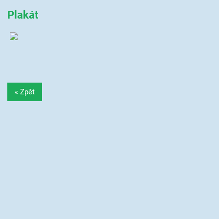
Plakát
« Zpět