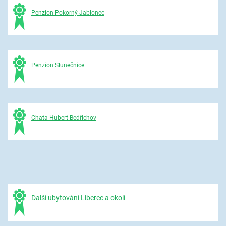
Penzion Pokorný Jablonec
Penzion Slunečnice
Chata Hubert Bedřichov
Další ubytování Liberec a okolí