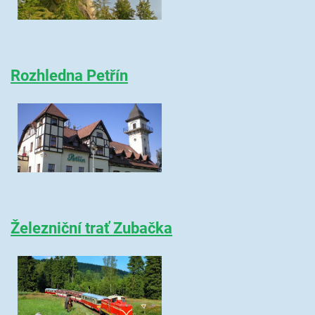
Rozhledna Petřín
Železniční trať Zubačka