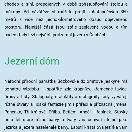
chodeb a síní, propojených v době zpřístupňování štolou a
průkopy. Při návštěvě si můžete projít zpřístupněných 350
metrů z více než jednokilometrového dosud objeveného
prostoru. Nejnižší části jsou stále zaplavené vodou a tím
pádem tady leží největší podzemní jezera v Čechách.
Jezerní dóm
Národní přírodní památka Bozkovské dolomitové jeskyně má
bohatou výzdobu – spatříte zde krápníky, křemenné lavice,
římsy a lišty. Stalagnáty, stalaktity a stalagmity tady vytvářejí
různé útvary a lidská fantazie jim i přiřadila příznačná jména:
Panenka, Tři králové, Přilba, Betlém, Anděl, Hřebínek. Stovky
tisíc let staré různé barvy a tvary vás uchvátí stejně jako
jezírka a jezera nazelenalé barvy. Labutí křišťálová jezírka vám