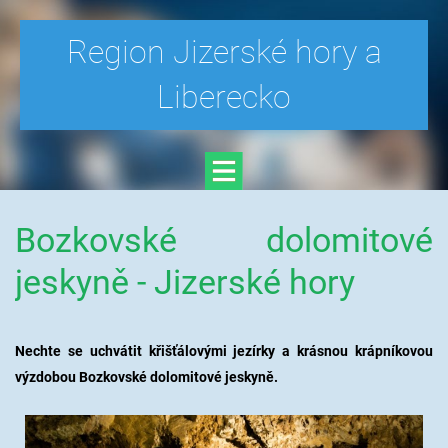
Region Jizerské hory a
Liberecko
Bozkovské dolomitové
jeskyně - Jizerské hory
Nechte se uchvátit křišťálovými jezírky a krásnou krápníkovou
výzdobou Bozkovské dolomitové jeskyně.