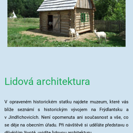
Lidová architektura
V opraveném historickém statku najdete muzeum, které vás
blíže seznámí s historickým vývojem na Frýdlantsku a
v Jindřichovicích. Není opomenuta ani současnost a vše, co
se děje na obecním úřadu. Při návštěvě si uděláte představu o
dřívějším životě, uvidíte lidovou architekturu.