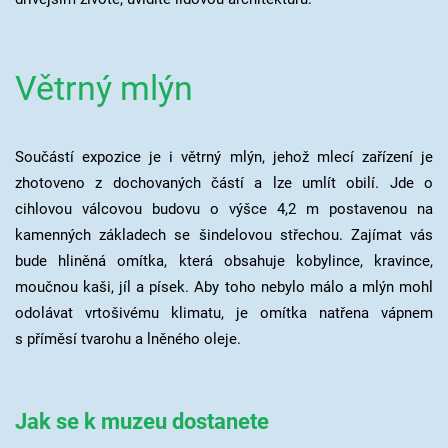
Větrný mlýn
Součástí expozice je i větrný mlýn, jehož mlecí zařízení je
zhotoveno z dochovaných částí a lze umlít obilí. Jde o
cihlovou válcovou budovu o výšce 4,2 m postavenou na
kamenných základech se šindelovou střechou. Zajímat vás
bude hliněná omítka, která obsahuje kobylince, kravince,
moučnou kaši, jíl a písek. Aby toho nebylo málo a mlýn mohl
odolávat vrtošivému klimatu, je omítka natřena vápnem
s příměsí tvarohu a lněného oleje.
Jak se k muzeu dostanete