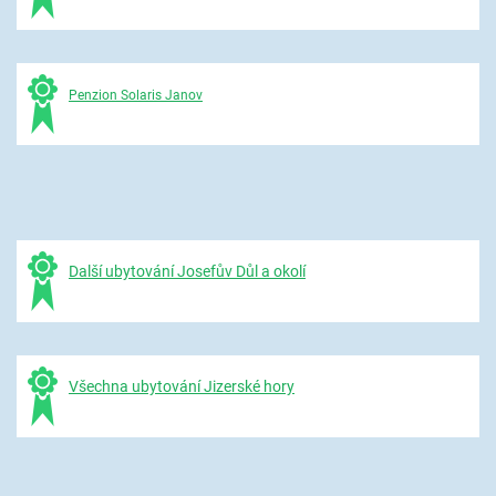
Penzion Solaris Janov
Další ubytování Josefův Důl a okolí
Všechna ubytování Jizerské hory