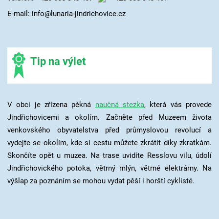
E-mail: info@lunaria-jindrichovice.cz
Tip na výlet
V obci je zřízena pěkná
naučná stezka
, která vás provede
Jindřichovicemi a okolím. Začněte před Muzeem života
venkovského obyvatelstva před průmyslovou revolucí a
vydejte se okolím, kde si cestu můžete zkrátit díky zkratkám.
Skončíte opět u muzea. Na trase uvidíte Resslovu vilu, údolí
Jindřichovického potoka, větrný mlýn, větrné elektrárny. Na
výšlap za poznáním se mohou vydat pěší i horští cyklisté.