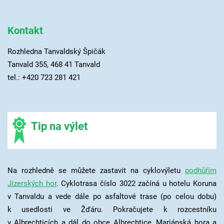
Kontakt
Rozhledna Tanvaldský Špičák
Tanvald 355, 468 41 Tanvald
tel.: +420
723 281 421
Tip na výlet
Na rozhledně se můžete zastavit na cyklovýletu
podhůřím
Jizerských hor
. Cyklotrasa číslo 3022 začíná u hotelu Koruna
v Tanvaldu a vede dále po asfaltové trase (po celou dobu)
k usedlosti ve Žďáru. Pokračujete k rozcestníku
v Albrechticích a dál do obce Albrechtice, Mariánská hora a