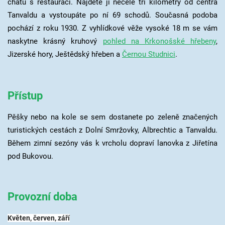
chatu s restaurací. Najdete ji necelé tři kilometry od centra
Tanvaldu a vystoupáte po ní 69 schodů. Současná podoba
pochází z roku 1930. Z vyhlídkové věže vysoké 18 m se vám
naskytne krásný kruhový
pohled na Krkonošské hřebeny
,
Jizerské hory, Ještědský hřeben a
Černou Studnici
.
Přístup
Pěšky nebo na kole se sem dostanete po zeleně značených
turistických cestách z Dolní Smržovky, Albrechtic a Tanvaldu.
Během zimní sezóny vás k vrcholu dopraví lanovka z Jiřetína
pod Bukovou.
Provozní doba
Květen, červen, září