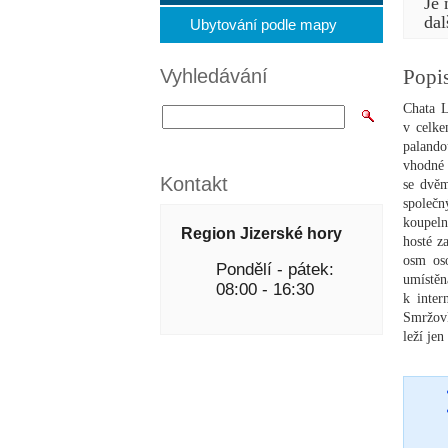
Je 
dal
Ubytování podle mapy
Popi
Vyhledávání
Chata L
v celke
palando
vhodné 
Kontakt
se dvěm
společ
koupeln
Region Jizerské hory
hosté z
osm oso
Pondělí - pátek:
umístěn
08:00 - 16:30
k inter
Smržovk
leží je