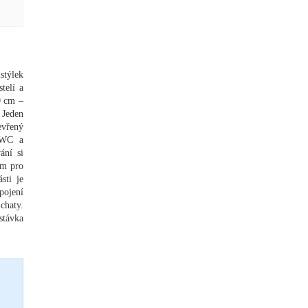
stýlek
telí a
0 cm –
 Jeden
evřený
é WC a
ání si
ím pro
sti je
pojení
chaty.
stávka