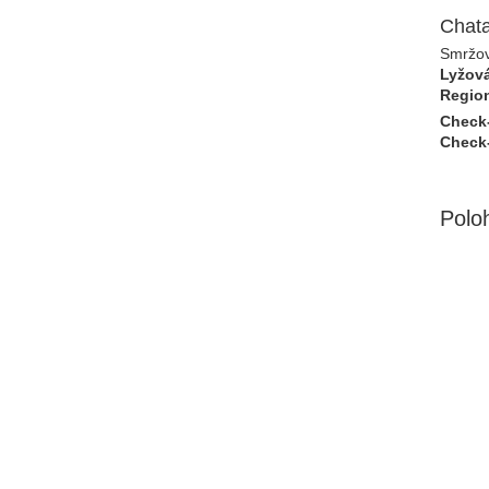
Chat
Smržo
Lyžová
Regio
Check-
Check
Polo