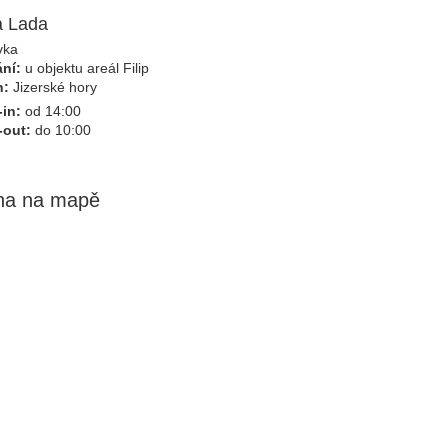
a Lada
vka
ní:
u objektu areál Filip
n:
Jizerské hory
in:
od 14:00
-out:
do 10:00
ha na mapě