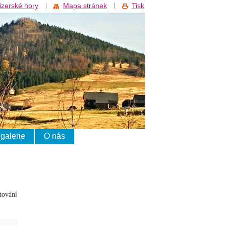
izerské hory
Mapa stránek
Tisk
galerie
O nás
tování