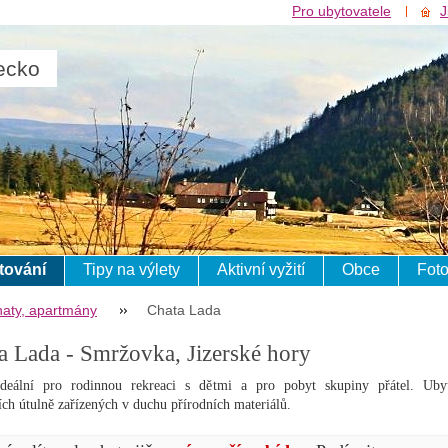
Pro ubytovatele
J
ecko
tování
Tipy na výlety
Aktivní vyžití
Obce
Foto
aty, apartmány
Chata Lada
a Lada - Smržovka, Jizerské hory
ideální pro rodinnou rekreaci s dětmi a pro pobyt skupiny přátel. Uby
ích útulně zařízených v duchu přírodních materiálů.