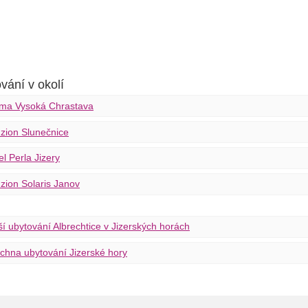
vání v okolí
ma Vysoká Chrastava
zion Slunečnice
el Perla Jizery
zion Solaris Janov
ší ubytování Albrechtice v Jizerských horách
chna ubytování Jizerské hory