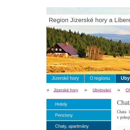
Region Jizerské hory a Liber
Jizerské hory
O regionu
Uby
Jizerské hory
Ubytování
Ch
Chat
Hotely
Chata 
Penziony
v pokoj
Chaty, apartmány