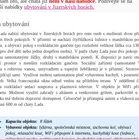
nám líto, ale chata již
není v naší nabídce
. Podívejte se na
ší nabídky
ubytování v Jizerských horách.
s ubytování
ada nabízí ubytování v Jizerských horách pro osm osob s možností dvou při
m třech pokojích. V přízemí se nachází čtyřlůžková ložnice s manželskou pos
u, a obývací pokoj s rozkládacím gaučem (po rozložení velikost lůžka cca 13
pro dvě děti nebo jednu dospělou osobu). V patře chaty Lada jsou dva pokoje.
a samostatnými lůžky, druhý s manželskou postelí. K dispozici je navíc ot
ný prostor s menším rozkládacím gaučem. Sociální zařízení (samostatn
a s rohovou vanou, umyvadlem a topným žebříkem) je v přízemí. Stravov
ajišťují sami. Využívat mohou samostatnou plně vybavenou kuchyň, s posezen
b. Velká francouzská okna odtud vedou na přilehlou terasu. V oddělené čá
a rozkládací sedací souprava a plazmová televize. V objektu je WiFi při
netu. Možnost využití zahrady s altánem a venkovním grilem, parkoviště u 
a má dobrou dopravní dostupnost. Celoročně je přístupná autem a vlaková za
n asi 600 m od chaty Lada.
Kapacita objektu:
8 lůžek
Vybavení objektu:
lyžárna, společenská místnost, úschovna kol, obývací
pokoj, relaxační kout, WiFi připojení k internetu, kuchyňský kout (lednice,