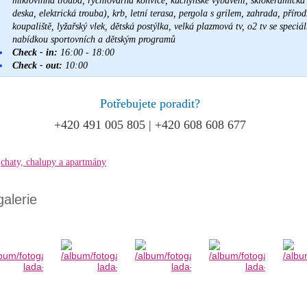
mikrovlnná trouba, rychlovarná konvice, kuchyňské vybavení, sklokeramická
deska, elektrická trouba), krb, letní terasa, pergola s grilem, zahrada, přírod
koupaliště, lyžařský vlek, dětská postýlka, velká plazmová tv, o2 tv se speciál
nabídkou sportovních a dětským programů
Check - in:
16:00 - 18:00
Check - out:
10:00
Potřebujete poradit?
+420 491 005 805 | +420 608 608 677
chaty, chalupy a apartmány
alerie