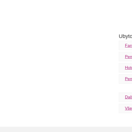
Ubyto
Far
Pen
Hot
Pen
Dal
Vše