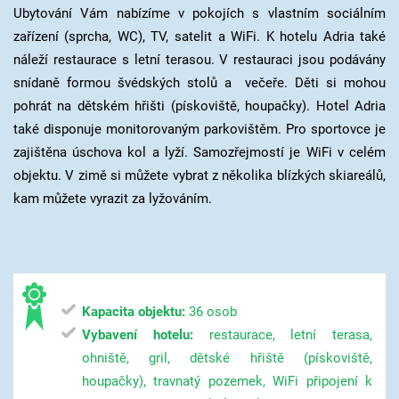
Ubytování Vám nabízíme v pokojích s vlastním sociálním
zařízení (sprcha, WC), TV, satelit a WiFi. K hotelu Adria také
náleží restaurace s letní terasou. V restauraci jsou podávány
snídaně formou švédských stolů a večeře. Děti si mohou
pohrát na dětském hřišti (pískoviště, houpačky). Hotel Adria
také disponuje monitorovaným parkovištěm. Pro sportovce je
zajištěna úschova kol a lyží. Samozřejmostí je WiFi v celém
objektu. V zimě si můžete vybrat z několika blízkých skiareálů,
kam můžete vyrazit za lyžováním.
Kapacita objektu:
36 osob
Vybavení hotelu:
restaurace, letní terasa,
ohniště, gril, dětské hřiště (pískoviště,
houpačky), travnatý pozemek, WiFi připojení k