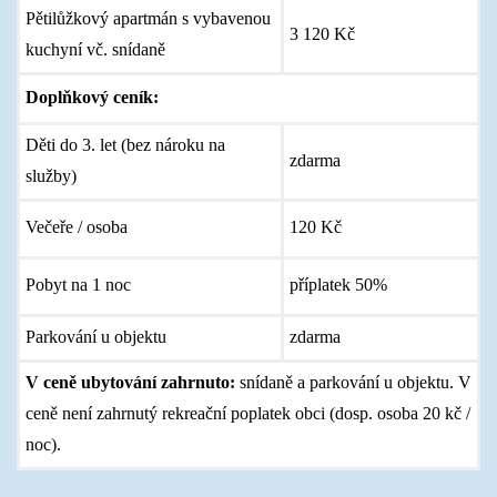
Pětilůžkový apartmán s vybavenou
3 120 Kč
kuchyní vč. snídaně
Doplňkový ceník:
Děti do 3. let (bez nároku na
zdarma
služby)
Večeře / osoba
120 Kč
Pobyt na 1 noc
příplatek 50%
Parkování u objektu
zdarma
V ceně ubytování zahrnuto:
snídaně a parkování u objektu. V
ceně není zahrnutý rekreační poplatek obci (dosp. osoba 20 kč /
noc).