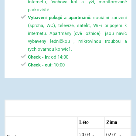
internetu, úschova kol a lyží, monitorované
parkoviště
Vybavení pokojů a apartmánů:
sociální zařízení
(sprcha, WC), televize, satelit, WiFi připojení k
internetu. Apartmány (dvě ložnice) jsou navíc
vybaveny ledničkou , mikrovlnou troubou a
rychlovarnou konvicí .
Check - in:
od 14:00
Check - out:
10:00
Ceník ubytování
Léto
Zima
20.03. -
02.01. -