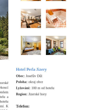
Hotel Perla Jizery
Obec:
Josefův Důl
Poloha:
okraj obce
horské
ekoucí
Lyžování:
100 m od hotelu
otelem
Region:
Jizerské hory
telu a
hotelu
Telefon:
omí. K