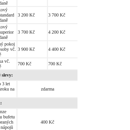
ídaně
kový
standard
3 200 Kč
3 700 Kč
ídaně
kový
superior
3 700 Kč
4 200 Kč
ídaně
ý pokoj
osoby vč.
3 900 Kč
4 400 Kč
ě
ka vč.
700 Kč
700 Kč
ě
 slevy:
 3 let
ároku na
zdarma
:
nze
u bufetu
braných
400 Kč
 nápojů