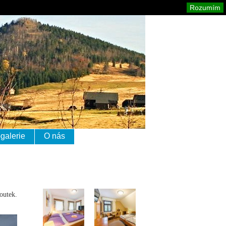
izerské hory
Mapa stránek
Tisk
Rozumím
galerie
O nás
outek.