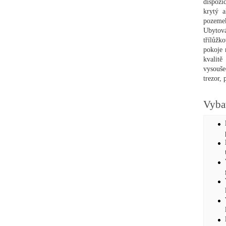
dispozi
krytý a
pozemek
Ubytov
třílůžk
pokoje 
kvalitě
vysouše
trezor, 
Vyba