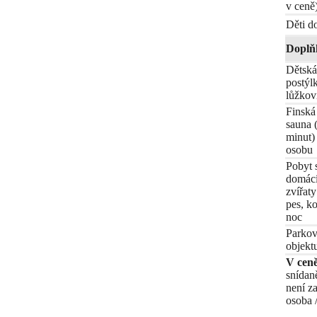
v ceně
Děti do
Doplň
Dětská
postýl
lůžkov
Finská
sauna 
minut)
osobu
Pobyt 
domác
zvířaty
pes, ko
noc
Parkov
objekt
V ceně
snídan
není za
osoba /