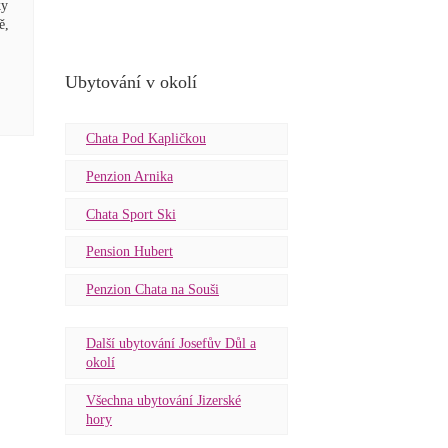
ky
ě,
Ubytování v okolí
Chata Pod Kapličkou
Penzion Arnika
Chata Sport Ski
Pension Hubert
Penzion Chata na Souši
Další ubytování Josefův Důl a
okolí
Všechna ubytování Jizerské
hory