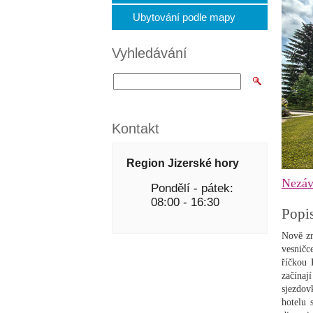
Ubytování podle mapy
Vyhledávání
Kontakt
Region Jizerské hory
Nezáv
Pondělí - pátek:
08:00 - 16:30
Popi
Nově zr
vesničc
říčkou 
začínaj
sjezdov
hotelu 