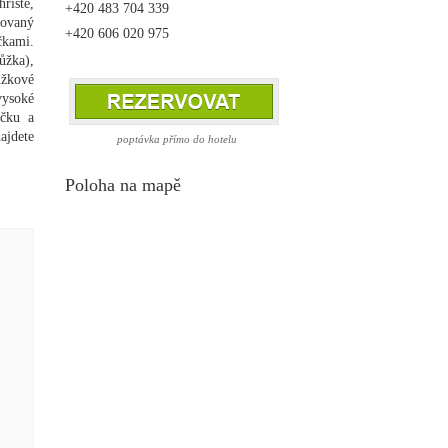
řiště,
+420 483 704 339
žovaný
+420 606 020 975
čkami.
ůžka),
ůžkové
vysoké
ičku a
ajdete
poptávka přímo do hotelu
Poloha na mapě