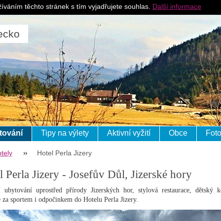
Pro ubytovatele
J
íváním těchto stránek s tím vyjadřujete souhlas.
Další informace
ecko
tování
Tipy na výlety
Aktivní vyžití
Obce
Foto
tely
Hotel Perla Jizery
l Perla Jizery - Josefův Důl, Jizerské hory
 ubytování uprostřed přírody Jizerských hor, stylová restaurace, dětský k
e za sportem i odpočinkem do Hotelu Perla Jizery.