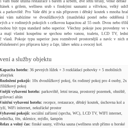
ci vám bude útulná restaurace s barem a krbem, dvě letní terasy, velké dětské h
ltánek s grilem, wellness srub s finskými saunami a vířivkou, velký udr
 a parkoviště. Pro Vaše děti je u nás připraven i dětský koutek s mnoha hra
ání vám nabízíme ve dvoulůžkových (manželská postel nebo oddělená l
ových a v rodinných pokojích s celkovou kapacitou až 55 osob. Dvou nebo tříl
mohou být typu standard nebo superior. Všechny pokoje jsou provedeny ve 
 a mají vlastní koupelnu se sprchou nebo vanou, toaletu, LCD TV, ledn
č vlasů. Pokoje typu superior jsou rozměrově prostornější a navíc v nich n
příslušenství pro přípravu kávy a čaje, láhev sektu a ovocný koš.
vení a služby objektu
Kapacita hotelu:
36 pevných lůžek + 3 rozkládací pohovky + 5 mobilních
přistýlek
Rozložení
pokojů:
10x dvoulůžkový pokoj, 6x rodinný pokoj pro 4 osoby, 2x
třílůžkový pokoj
Vnější vybavení hotelu:
parkoviště, letní terasa, prostorný pozemek, ohniště,
grilovací altán
Vnitřní vybavení hotelu:
recepce, restaurace, dětský koutek, úschovna kol a
lyží, WiFi initernet, nekuřácké prostor
Vybavení pokojů:
sociální zařízení (sprcha, WC), LCD TV, WIFI internet,
lednička, fén, sklenice, mýdlo, šampón
Relax a volný čas:
finské sauny, vířivka sauna (wellness srub přímo u horské