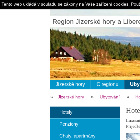
Tento web ukládá v souladu se zákony na Vaše zařízení cookies. Použ
Region Jizerské hory a Liber
Jizerské hory
O regionu
Uby
Jizerské hory
Ubytování
Ho
Hote
Hotely
Luxusní
Penziony
Přijeďt
Chaty, apartmány