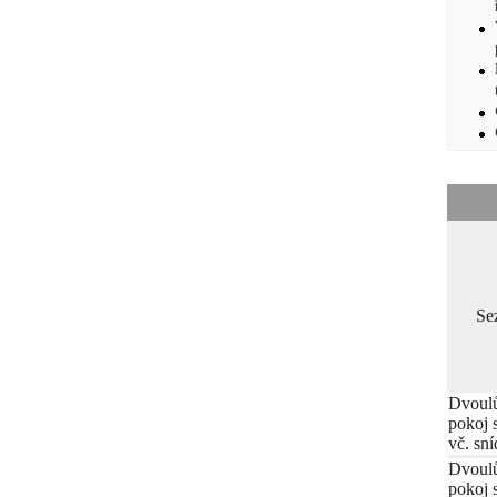
Se
Dvoul
pokoj 
vč. sn
Dvoul
pokoj 