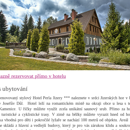
azně rezervovat přímo v hotelu
s ubytování
enovovaný stylový Hotel Perla Jizery *** naleznete v srdci Jizerských hor v 
e Josefův Důl. Hotel leží na romantickém místě na okraji obce u lesa s t
Kamenice. U říčky můžete využít zcela unikátní saunový srub. Přímo za h
í turistické a cyklistické trasy. V zimě na běžky můžete vyrazit hned od ho
ka vhodná pro děti i pokročilé lyžaře se nachází 100 metrů od objektu. Areál 
se skládá z hlavní a vedlejší budovy, který je pro vás zárukou klidu a soukr