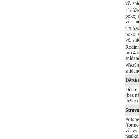
vč. sn
Třílůž
pokoj 
vč. sn
Třílůž
pokoj 
vč. sn
Rodinn
pro 4 
snídan
Přistýl
snídan
Dětské
Děti do
(bez n
lůžko)
Strava
Polope
(formo
vč. vy
nealko