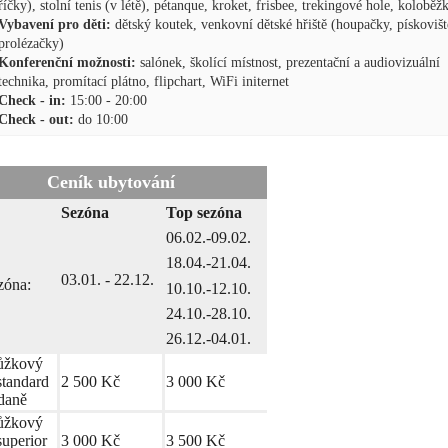
říčky), stolní tenis (v létě), pétanque, kroket, frisbee, trekingové hole, koloběž
Vybavení pro děti:
dětský koutek, venkovní dětské hřiště (houpačky, pískovišt
prolézačky)
Konferenční možnosti:
salónek, školící místnost, prezentační a audiovizuální
technika, promítací plátno, flipchart, WiFi initernet
Check - in:
15:00 - 20:00
Check - out:
do 10:00
Ceník ubytování
Sezóna
Top sezóna
06.02.-09.02.
18.04.-21.04.
03.01. - 22.12.
zóna:
10.10.-12.10.
24.10.-28.10.
26.12.-04.01.
ůžkový
standard
2 500 Kč
3 000 Kč
ídaně
ůžkový
superior
3 000 Kč
3 500 Kč