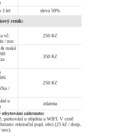
)
 3 let
sleva 50%
kový ceník:
ka vč.
250 Kč
in / noc
 & ruská
(60
350 Kč
 za
s
ími
250 Kč
čka /
ání u
zdarma
u
 ubytování zahrnuto:
ě, parkování u objektu a WIFI. V ceně
hrnuto: rekreační popl. obci (25 kč / dosp.
 noc).