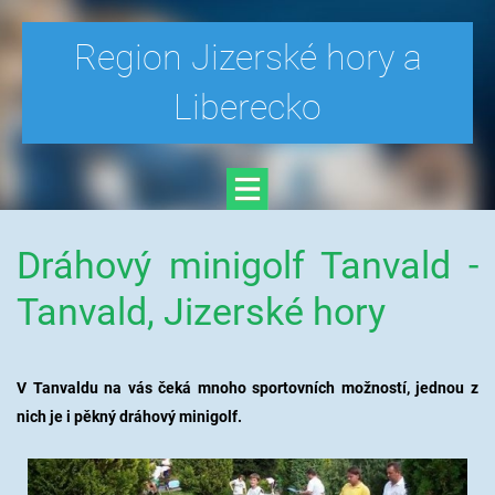
Region Jizerské hory a
Liberecko
Dráhový minigolf Tanvald -
Tanvald, Jizerské hory
V Tanvaldu na vás čeká mnoho sportovních možností, jednou z
nich je i pěkný dráhový minigolf.