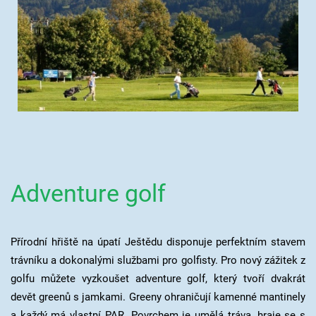
Adventure golf
Přírodní hřiště na úpatí Ještědu disponuje perfektním stavem
trávníku a dokonalými službami pro golfisty. Pro nový zážitek z
golfu můžete vyzkoušet adventure golf, který tvoří dvakrát
devět greenů s jamkami. Greeny ohraničují kamenné mantinely
a každý má vlastní PAR. Povrchem je umělá tráva, hraje se s