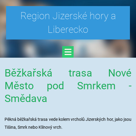
Region Jizerské hory a
Liberecko
Běžkařská trasa Nové
Město pod Smrkem -
Smědava
Pěkná běžkařská trasa vede kolem vrcholů Jizerských hor, jako jsou
Tišina, Smrk nebo Klínový vrch.