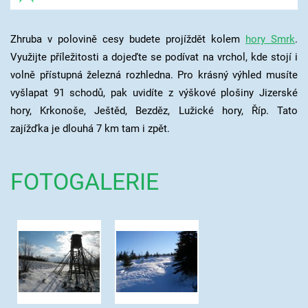
Zhruba v polovině cesy budete projíždět kolem
hory Smrk
.
Využijte příležitosti a dojeďte se podívat na vrchol, kde stojí i
volně přístupná železná rozhledna.
Pro krásný výhled musíte
vyšlapat 91 schodů, pak uv
idíte z výškové plošiny Jizerské
hory, Krkonoše, Ještěd, Bezděz, Lužické hory, Říp. Tato
zajížďka je dlouhá 7 km tam i zpět.
FOTOGALERIE