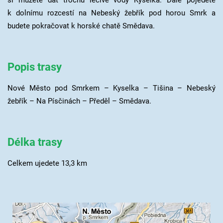
si můžete dát trochu léčivé vody Kyselka. Dále pojedete
k dolnímu rozcestí na Nebeský žebřík pod horou Smrk a
budete pokračovat k horské chatě Smědava.
Popis trasy
Nové Město pod Smrkem – Kyselka – Tišina – Nebeský
žebřík – Na Písčinách – Předěl – Smědava.
Délka trasy
Celkem ujedete 13,3 km