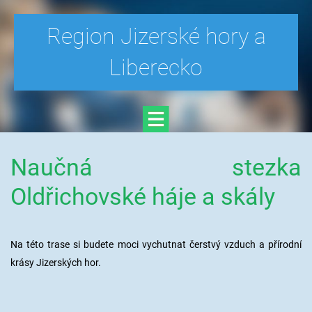
Region Jizerské hory a
Liberecko
Naučná stezka
Oldřichovské háje a skály
Na této trase si budete moci vychutnat čerstvý vzduch a přírodní
krásy Jizerských hor.