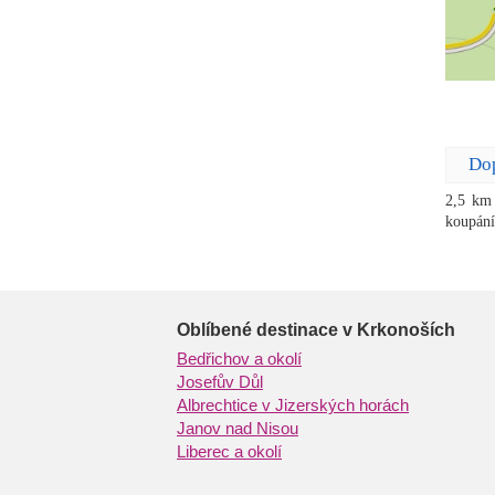
Do
2,5 km
koupání
Oblíbené destinace v Krkonoších
Bedřichov a okolí
Josefův Důl
Albrechtice v Jizerských horách
Janov nad Nisou
Liberec a okolí