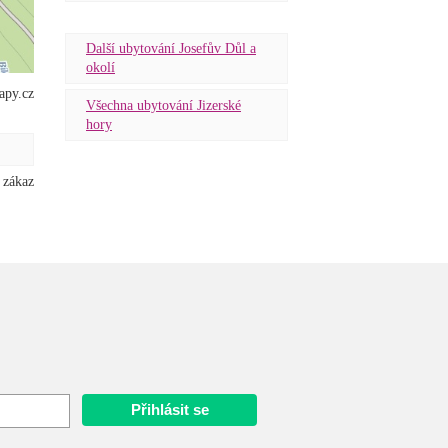
Další ubytování Josefův Důl a
okolí
apy.cz
Všechna ubytování Jizerské
hory
 zákaz