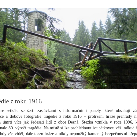
édie z roku 1916
se setkáte se šesti zastávkami s informačními panely, které obsahují zá
ce a dobové fotografie tragédie z roku 1916 – protržení hráze přehrady n
 úmrtí více jak šedesáti lidí z obce Desná. Stezka vznikla v roce 1996, 
nalo 80. výročí tragédie. Na místě si lze prohlédnout šoupátkovou věž, odkud 
ehdy vše viděl, dále torzo hráze a nikdy nepoužitý kamenný bezpečnostní přep