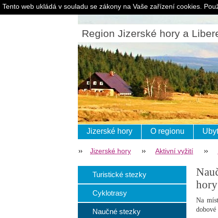
Tento web ukládá v souladu se zákony na Vaše zařízení cookies. Použ
Region Jizerské hory a Liber
Jizerské hory
O regionu
Ubyt
Jizerské hory
Aktivní vyžití
Nauč
Turistické stezky
hory
Cyklotrasy
Na míst
dobové 
Naučné stezky