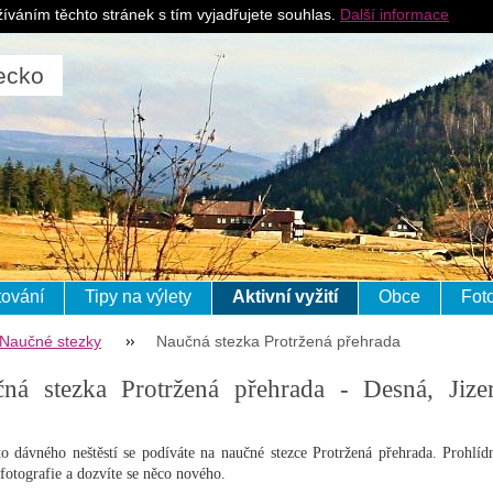
Pro ubytovatele
J
íváním těchto stránek s tím vyjadřujete souhlas.
Další informace
ecko
ování
Tipy na výlety
Aktivní vyžití
Obce
Fot
Naučné stezky
Naučná stezka Protržená přehrada
ná stezka Protržená přehrada - Desná, Jize
o dávného neštěstí se podíváte na naučné stezce Protržená přehrada. Prohlídn
fotografie a dozvíte se něco nového.