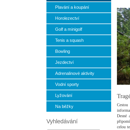
Plavání a koupání
Horolezectví
Golf a minigolf
Tenis a squash
Bowling
Jezdectví
Adrenalinové aktivity
Vodní sporty
Trag
Lyžování
Cestou 
Na běžky
informa
Desné a
Vyhledávání
připomí
celou t