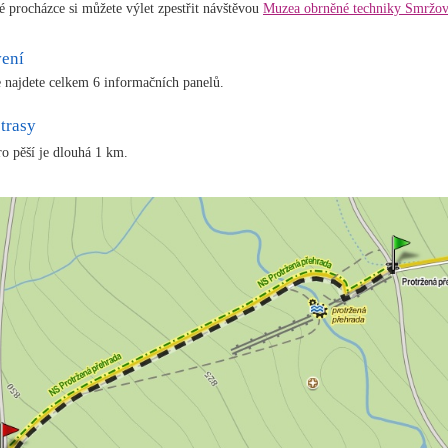
é procházce si můžete výlet zpestřit návštěvou
Muzea obrněné techniky Smržo
vení
e najdete celkem 6 informačních panelů.
trasy
ro pěší je dlouhá 1 km.