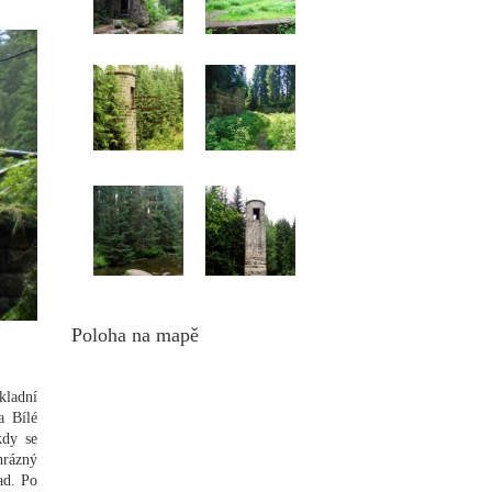
Poloha na mapě
kladní
a Bílé
kdy se
hrázný
ad. Po