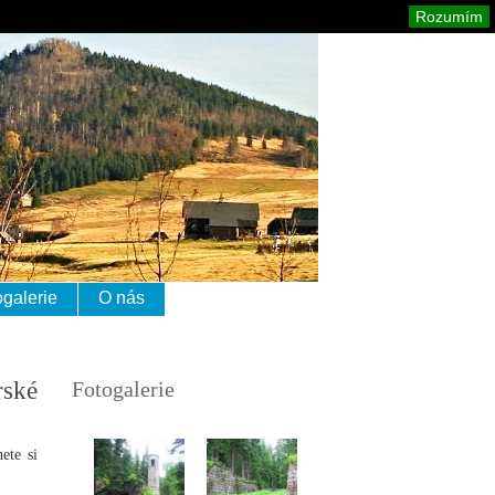
izerské hory
Mapa stránek
Tisk
Rozumím
ogalerie
O nás
rské
Fotogalerie
ete si