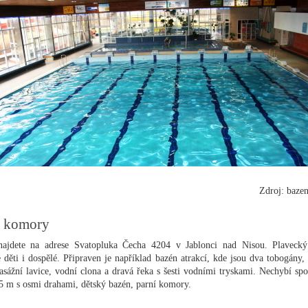
Zdroj: bazen
í komory
ajdete na adrese Svatopluka Čecha 4204 v Jablonci nad Nisou. Plavecký
 děti i dospělé. Připraven je například bazén atrakcí, kde jsou dva tobogány,
asážní lavice, vodní clona a dravá řeka s šesti vodními tryskami. Nechybí spo
5 m s osmi drahami, dětský bazén, parní komory.