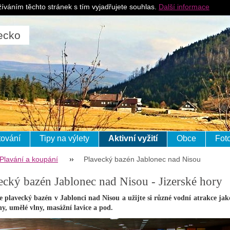
Pro ubytovatele
J
íváním těchto stránek s tím vyjadřujete souhlas.
Další informace
ecko
ování
Tipy na výlety
Aktivní vyžití
Obce
Fot
Plavání a koupání
Plavecký bazén Jablonec nad Nisou
ecký bazén Jablonec nad Nisou - Jizerské hory
e plavecký bazén v Jablonci nad Nisou a užijte si různé vodní atrakce jak
y, umělé vlny, masážní lavice a pod.