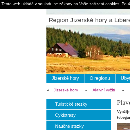
Tento web ukládá v souladu se zákony na Vaše zařízení cookies. Použ
Region Jizerské hory a Liber
Jizerské hory
O regionu
Ubyt
Jizerské hory
Aktivní vyžití
Plav
Turistické stezky
Využijt
Cyklotrasy
tobogán
Naučné stezky