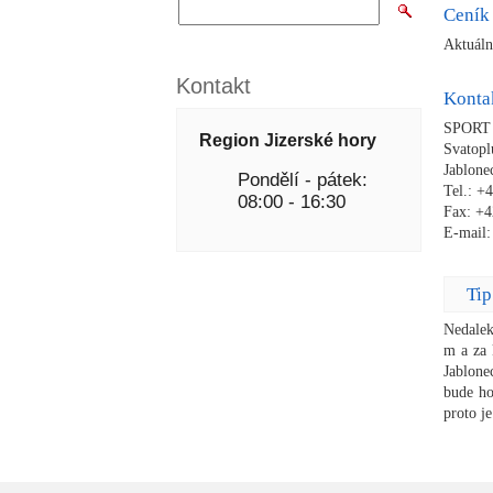
Ceník 
Aktuáln
Kontakt
Konta
SPORT J
Region Jizerské hory
Svatopl
Jablone
Pondělí - pátek:
Tel.:
+4
08:00 - 16:30
Fax: +4
E-mail:
Tip
Nedalek
m a za 
Jablone
bude ho
proto j