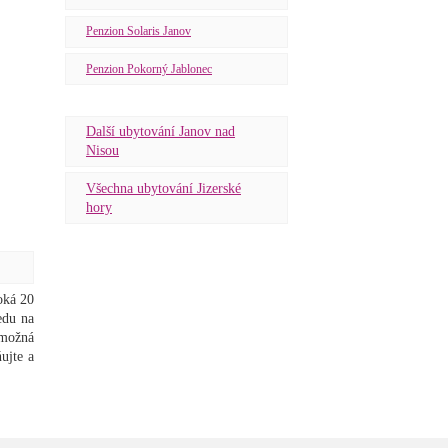
Penzion Solaris Janov
Penzion Pokorný Jablonec
Další ubytování Janov nad
Nisou
Všechna ubytování Jizerské
hory
oká 20
edu na
 možná
ujte a