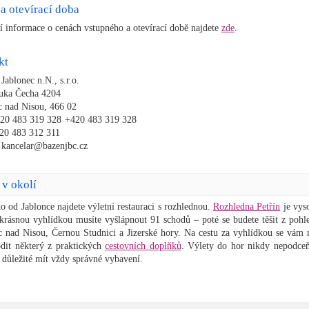
a otevírací doba
í informace o cenách vstupného a otevírací době najdete
zde
.
kt
ablonec n.N., s.r.o.
uka Čecha 4204
c nad Nisou, 466 02
20 483 319 328
+420 483 319 328
20 483 312 311
 kancelar@bazenjbc.cz
 v okolí
o od Jablonce najdete výletní restauraci s rozhlednou.
Rozhledna Petřín
je vys
krásnou vyhlídkou musíte vyšlápnout 91 schodů – poté se budete těšit z pohl
c nad Nisou, Černou Studnici a Jizerské hory. Na cestu za vyhlídkou se vám
dit některý z praktických
cestovních doplňků
. Výlety do hor nikdy nepodceň
e důležité mít vždy správné vybavení.