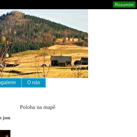
izerské hory
Mapa stránek
Tisk
Rozumím
ogalerie
O nás
Poloha na mapě
o jsou