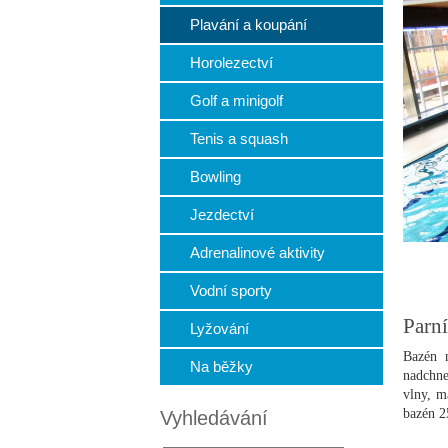
Plavání a koupání
Horolezectví
Golf a minigolf
Tenis a squash
Bowling
Jezdectví
Adrenalinové aktivity
Vodní sporty
Parn
Lyžování
Bazén n
Na běžky
nadchne
vlny, m
bazén 2
Vyhledávání