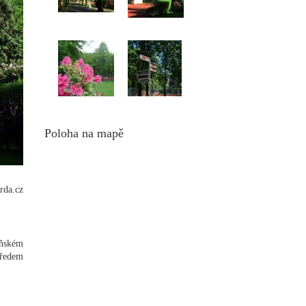
Poloha na mapě
rda.cz
eňském
předem