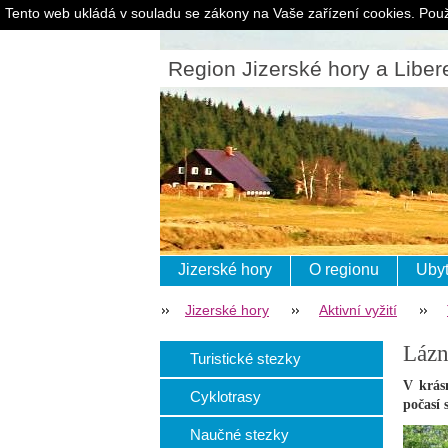
Tento web ukládá v souladu se zákony na Vaše zařízení cookies. Použ
Region Jizerské hory a Liber
Jizerské hory
O regionu
Ubyt
Jizerské hory
Aktivní vyžití
Lázn
Turistické stezky
V krás
Cyklotrasy
počasí 
Naučné stezky