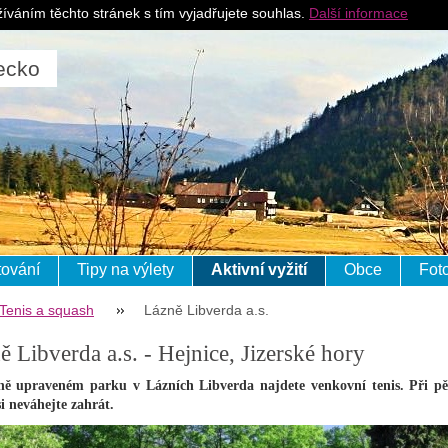
Pro ubytovatele
J
íváním těchto stránek s tím vyjadřujete souhlas.
Další informace
ecko
ování
Tipy na výlety
Aktivní vyžití
Obce
Fot
Tenis a squash
Lázně Libverda a.s.
ě Libverda a.s. - Hejnice, Jizerské hory
ně upraveném parku v Lázních Libverda najdete venkovní tenis. Při 
si neváhejte zahrát.