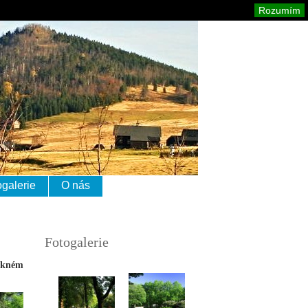
izerské hory
Mapa stránek
Tisk
Rozumím
ogalerie
O nás
Fotogalerie
pěkném