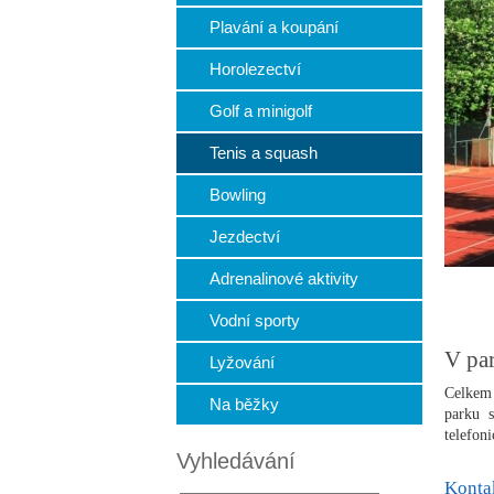
Plavání a koupání
Horolezectví
Golf a minigolf
Tenis a squash
Bowling
Jezdectví
Adrenalinové aktivity
Vodní sporty
V pa
Lyžování
Celkem 
Na běžky
parku s
telefon
Vyhledávání
Konta