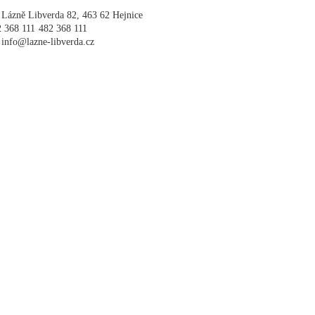
 Lázně Libverda 82, 463 62 Hejnice
 368 111
482 368 111
 info@lazne-libverda.cz