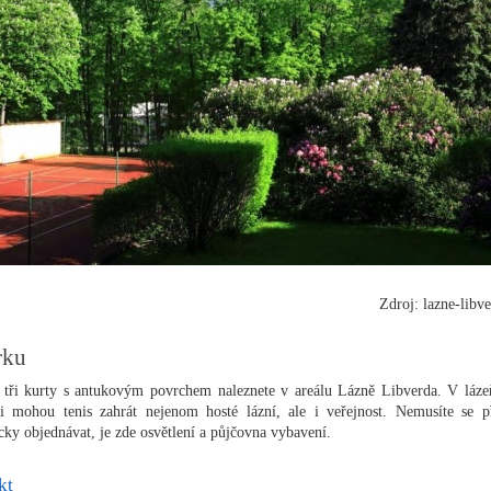
Zdroj: lazne-libve
rku
tři kurty s antukovým povrchem naleznete v areálu Lázně Libverda. V láz
i mohou tenis zahrát nejenom hosté lázní, ale i veřejnost. Nemusíte se 
icky objednávat, je zde osvětlení a půjčovna vybavení.
kt