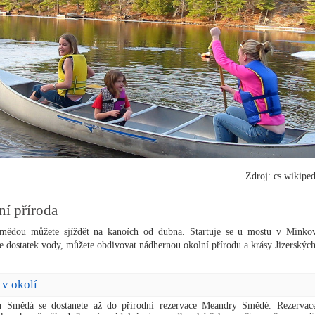
Zdroj: cs.wikiped
ní příroda
ědou můžete sjíždět na kanoích od dubna. Startuje se u mostu v Minkov
e dostatek vody, můžete obdivovat nádhernou okolní přírodu a krásy Jizerských
 v okolí
u Smědá se dostanete až do přírodní rezervace Meandry Smědé.
Rezervac