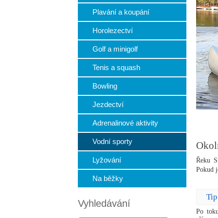
Plavání a koupání
Horolezectví
Golf a minigolf
Tenis a squash
Bowling
Jezdectví
Adrenalinové aktivity
Vodní sporty
Okol
Lyžování
Řeku Sm
Pokud j
Na běžky
Tip
Vyhledávání
Po tok