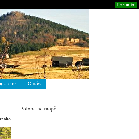
izerské hory
Mapa stránek
Tisk
Rozumím
ogalerie
O nás
Poloha na mapě
 mnoho